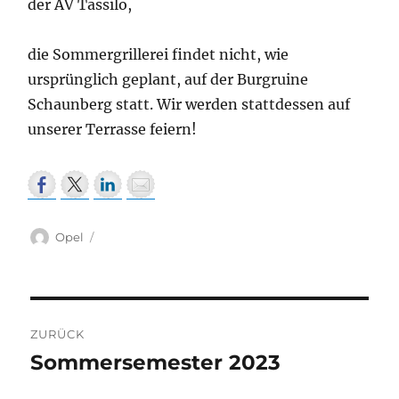
der AV Tassilo,
die Sommergrillerei findet nicht, wie
ursprünglich geplant, auf der Burgruine
Schaunberg statt. Wir werden stattdessen auf
unserer Terrasse feiern!
Autor
Opel
Beitragsnavigation
ZURÜCK
Sommersemester 2023
Vorheriger
Beitrag: